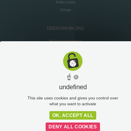
Poêle à bois
Tubage
CRÉATION EN ZINC
Mobiliers sur-mesure
Objets sur-mesure
Habillages muraux
QUI SOMMES-NOUS ?
☝ 🍪
undefined
L’entreprise
This site uses cookies and gives you control over
what you want to activate
OK, ACCEPT ALL
Plan du site
Liens utiles
Administration
DENY ALL COOKIES