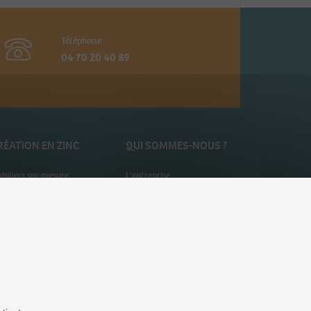
Téléphone
04 70 20 40 89
RÉATION EN ZINC
QUI SOMMES-NOUS ?
biliers sur-mesure
L’entreprise
jets sur-mesure
billages muraux