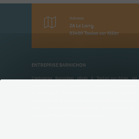
Adresse
ZA Le Larry
03400 Toulon sur Allier
ENTREPRISE BARNICHON
L’entreprise Barnichon située à Toulon-sur-Allier, est
spécialisée dans la couverture, la zinguerie, le ramonage,
le gainage, l’ étanchéité. Nous réalisons la pose de
fenêtres de toit et l’ isolation de toitures. Nous intervenons
pour les tuiles et les bacs acier. Nous éliminons les fuites
et pouvons faire un bâchage d’urgence.