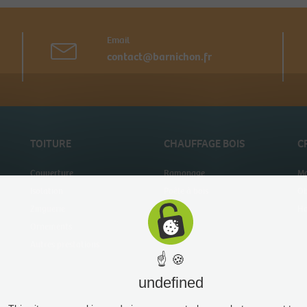
Email
contact@barnichon.fr
TOITURE
CHAUFFAGE BOIS
C
Couverture
Ramonage
Mo
Isolation
Poêle à bois
Ob
Zinguerie
Tubage
Ha
Ornements
Autres prestations
☝ 🍪
undefined