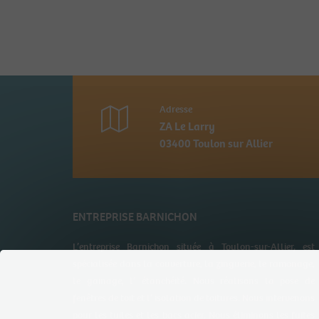
Adresse
ZA Le Larry
03400 Toulon sur Allier
ENTREPRISE BARNICHON
L’entreprise Barnichon située à Toulon-sur-Allier, est
spécialisée dans la couverture, la zinguerie, le ramonage,
le gainage, l’ étanchéité. Nous réalisons la pose de
fenêtres de toit et l’ isolation de toitures. Nous intervenons
pour les tuiles et les bacs acier. Nous éliminons les fuites