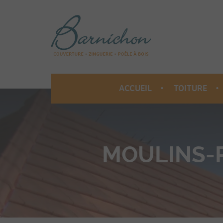
ACCUEIL
TOITURE
COUVERT
MOULINS-
ISOLATIO
ZINGUERIE
ORNEMEN