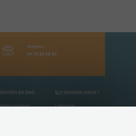
Téléphone
04 70 20 40 89
RÉATION EN ZINC
QUI SOMMES-NOUS ?
biliers sur-mesure
L’entreprise
jets sur-mesure
billages muraux