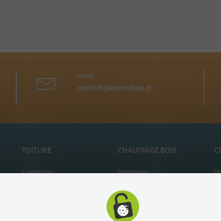
Email
contact@barnichon.fr
TOITURE
CHAUFFAGE BOIS
C
Couverture
Ramonage
Mo
Isolation
Poêle à bois
Ob
Zinguerie
Tubage
Ha
Ornements