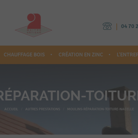
04 70 
CHAUFFAGE BOIS
CRÉATION EN ZINC
L’ENTRE
URE
RAMONAGE
MOBILIERS SUR-MESURE
RÉPARATION-TOITUR
N
POÊLE À BOIS
OBJETS SUR-MESURE
TUBAGE
HABILLAGES MURAUX
AUTRES PRESTATIONS
MOULINS-RÉPARATION-TOITURE-NACELLE
TS