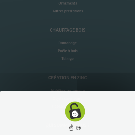
Ornements
Autres prestations
CHAUFFAGE BOIS
Ramonage
Poêle à bois
Tubage
CRÉATION EN ZINC
Mobiliers sur-mesure
Objets sur-mesure
Habillages muraux
QUI SOMMES-NOUS ?
☝ 🍪