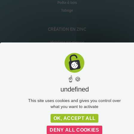
Poêle à bois
Tubage
CRÉATION EN ZINC
Mobiliers sur-mesure
Objets sur-mesure
Habillages muraux
QUI SOMMES-NOUS ?
☝ 🍪
undefined
L’entreprise
This site uses cookies and gives you control over
what you want to activate
OK, ACCEPT ALL
Plan du site
Liens utiles
Administration
DENY ALL COOKIES