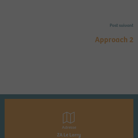
Post suivant
Approach 2
Adresse
ZA Le Larry