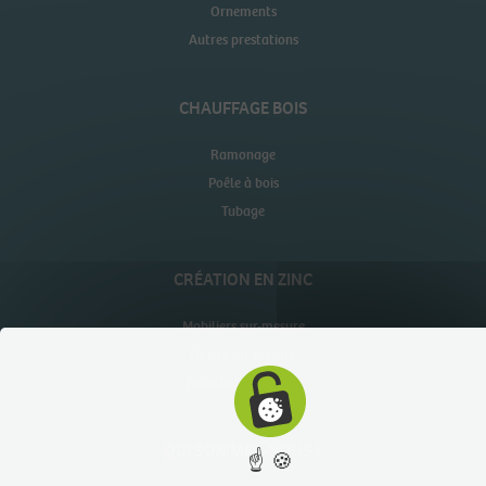
Ornements
Autres prestations
CHAUFFAGE BOIS
Ramonage
Poêle à bois
Tubage
CRÉATION EN ZINC
Mobiliers sur-mesure
Objets sur-mesure
Habillages muraux
QUI SOMMES-NOUS ?
☝ 🍪