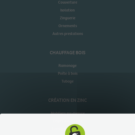
Couverture
Isolation
Zinguerie
Ornements
Autres prestations
CHAUFFAGE BOIS
Ramonage
Poêle à bois
Tubage
CRÉATION EN ZINC
Mobiliers sur-mesure
Objets sur-mesure
Habillages muraux