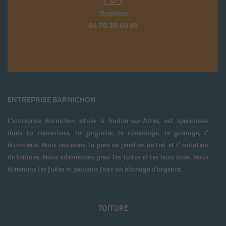
Téléphone
04 70 20 40 89
ENTREPRISE BARNICHON
L’entreprise Barnichon située à Toulon-sur-Allier, est spécialisée
dans la couverture, la zinguerie, le ramonage, le gainage, l’
étanchéité. Nous réalisons la pose de fenêtres de toit et l’ isolation
de toitures. Nous intervenons pour les tuiles et les bacs acier. Nous
éliminons les fuites et pouvons faire un bâchage d’urgence.
TOITURE