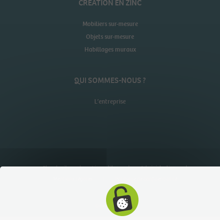
CRÉATION EN ZINC
Mobiliers sur-mesure
Objets sur-mesure
Habillages muraux
QUI SOMMES-NOUS ?
L’entreprise
Plan du site
Liens utiles
Administration
Mentions légales
Politique de confidentialité
C-toucom web