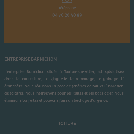
Téléphone
04 70 20 40 89
ENTREPRISE BARNICHON
L’entreprise Barnichon située à Toulon-sur-Allier, est spécialisée
dans la couverture, la zinguerie, le ramonage, le gainage, l’
étanchéité. Nous réalisons la pose de fenêtres de toit et l’ isolation
de toitures. Nous intervenons pour les tuiles et les bacs acier. Nous
éliminons les fuites et pouvons faire un bâchage d’urgence.
TOITURE