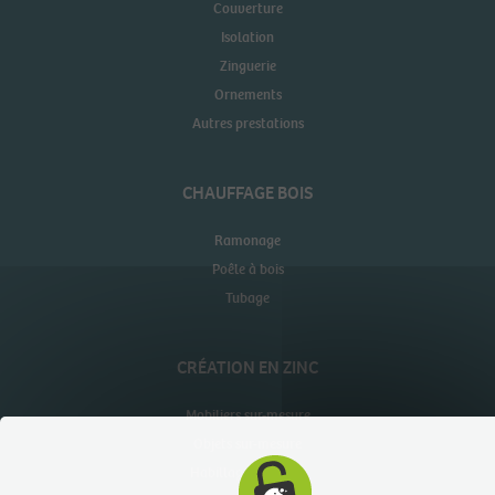
Couverture
Isolation
Zinguerie
Ornements
Autres prestations
CHAUFFAGE BOIS
Ramonage
Poêle à bois
Tubage
CRÉATION EN ZINC
Mobiliers sur-mesure
Objets sur-mesure
Habillages muraux